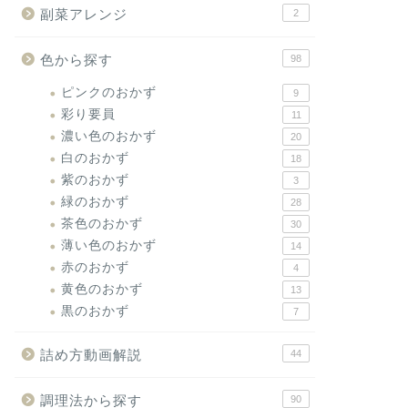
副菜アレンジ
2
色から探す
98
ピンクのおかず
9
彩り要員
11
濃い色のおかず
20
白のおかず
18
紫のおかず
3
緑のおかず
28
茶色のおかず
30
薄い色のおかず
14
赤のおかず
4
黄色のおかず
13
黒のおかず
7
詰め方動画解説
44
調理法から探す
90