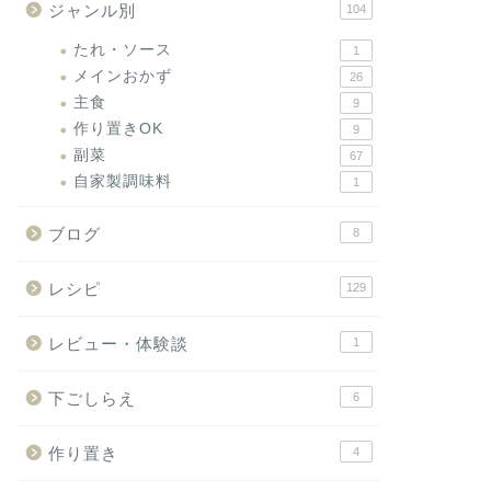
ジャンル別
104
たれ・ソース
1
メインおかず
26
主食
9
作り置きOK
9
副菜
67
自家製調味料
1
ブログ
8
レシピ
129
レビュー・体験談
1
下ごしらえ
6
作り置き
4