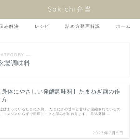
Sakichi弁当
悩み解決
レシピ
詰め方動画解説
ホーム
CATEGORY ―
家製調味料
【身体にやさしい発酵調味料】たまねぎ麹の作
り方
近はまっているたまねぎ麹。 たまねぎの旨味と甘味が凝縮されているの
、コンソメいらずで料理にコクと深みが加わります。 常温発酵 …
2023年7月5日