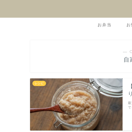
お弁当
お
― 
自
レシピ
最
で