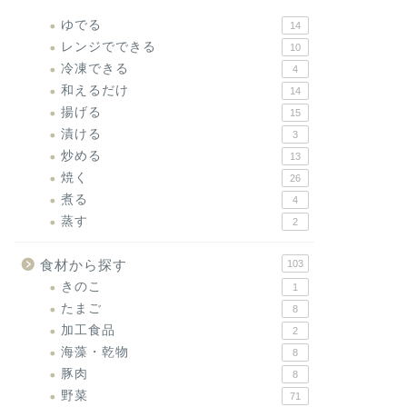
ゆでる
14
レンジでできる
10
冷凍できる
4
和えるだけ
14
揚げる
15
漬ける
3
炒める
13
焼く
26
煮る
4
蒸す
2
食材から探す
103
きのこ
1
たまご
8
加工食品
2
海藻・乾物
8
豚肉
8
野菜
71