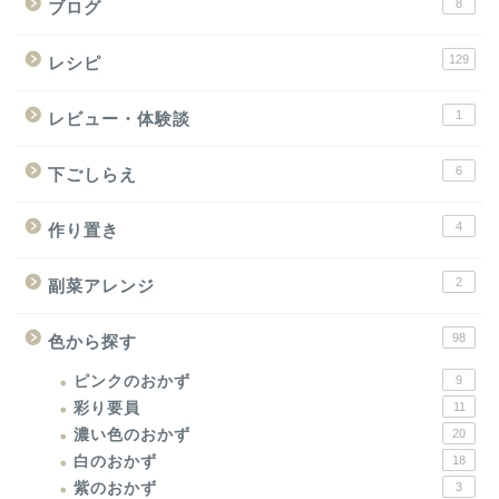
8
ブログ
129
レシピ
1
レビュー・体験談
6
下ごしらえ
4
作り置き
2
副菜アレンジ
98
色から探す
ピンクのおかず
9
彩り要員
11
濃い色のおかず
20
白のおかず
18
紫のおかず
3