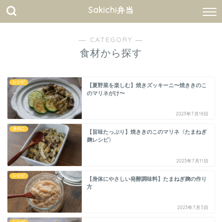
Sakichi弁当
― CATEGORY ―
食材から探す
レシピ
【夏野菜を楽しむ】焼きズッキーニ〜焼ききのこ
のマリネがけ〜
2023年7月18日
きのこ
【旨味たっぷり】焼ききのこのマリネ〈たまねぎ
麹レシピ〉
2023年7月11日
レシピ
【身体にやさしい発酵調味料】たまねぎ麹の作り
方
2023年7月5日