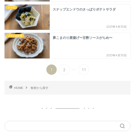
レシピ
スナップエンドウのさっぱりポテトサラダ
2023年4月30日
メインおかず
豚こまのり唐揚げ〜甘酢ソースがらめ〜
2023年4月30日
...
1
2
11
HOME
食材から探す