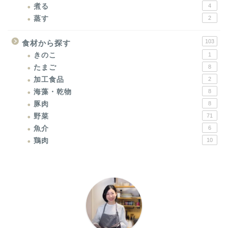
煮る
4
蒸す
2
103
食材から探す
きのこ
1
たまご
8
加工食品
2
海藻・乾物
8
豚肉
8
野菜
71
魚介
6
鶏肉
10