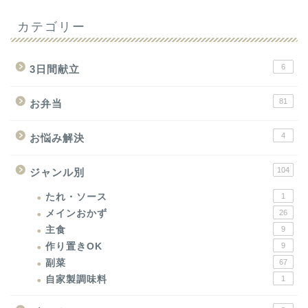
カテゴリー
6
3日間献立
81
お弁当
4
お悩み解決
104
ジャンル別
たれ・ソース
1
メインおかず
26
主食
9
作り置きOK
9
副菜
67
自家製調味料
1