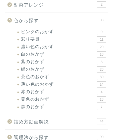
副菜アレンジ
2
色から探す
98
ピンクのおかず
9
彩り要員
11
濃い色のおかず
20
白のおかず
18
紫のおかず
3
緑のおかず
28
茶色のおかず
30
薄い色のおかず
14
赤のおかず
4
黄色のおかず
13
黒のおかず
7
詰め方動画解説
44
調理法から探す
90