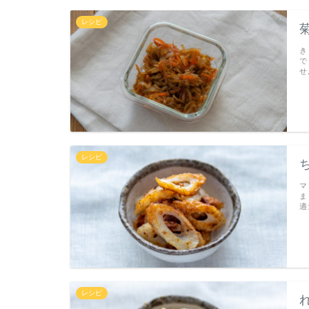
レシピ
き
で
せ
レシピ
マ
ま
適
レシピ