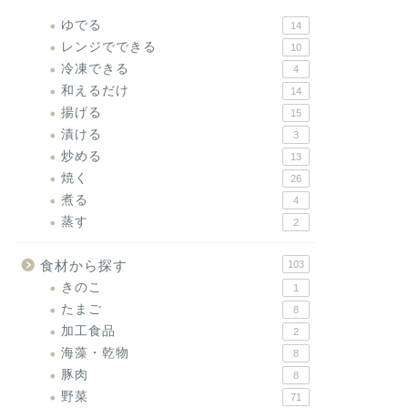
ゆでる
14
レンジでできる
10
冷凍できる
4
和えるだけ
14
揚げる
15
漬ける
3
炒める
13
焼く
26
煮る
4
蒸す
2
食材から探す
103
きのこ
1
たまご
8
加工食品
2
海藻・乾物
8
豚肉
8
野菜
71