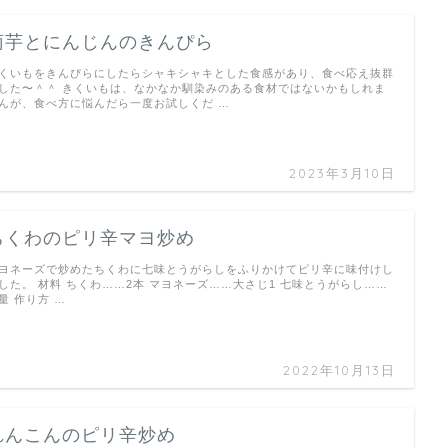
菊芋とにんじんのきんぴら
くいもをきんぴらにしたらシャキシャキとした食感があり、食べ応え抜群
した〜＾＾ きくいもは、なかなか馴染みのある食材ではないかもしれま
んが、食べ方に悩んだら一度お試しくだ …
2023年3月10日
ちくわのピリ辛マヨ炒め
ヨネーズで炒めたちくわに七味とうがらしをふりかけてピリ辛に味付けし
した。 材料 ちくわ……2本 マヨネーズ……大さじ1 七味とうがらし……
量 作り方 …
2022年10月13日
れんこんのピリ辛炒め