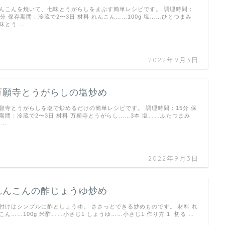
んこんを焼いて、七味とうがらしをまぶす簡単レシピです。 調理時間：
5分 保存期間：冷蔵で2〜3日 材料 れんこん……100g 塩……ひとつまみ
味とう …
2022年9月3日
万願寺とうがらしの塩炒め
願寺とうがらしを塩で炒めるだけの簡単レシピです。 調理時間：15分 保
期間：冷蔵で2〜3日 材料 万願寺とうがらし……3本 塩……ふたつまみ
 …
2022年9月3日
れんこんの酢じょうゆ炒め
付けはシンプルに酢としょうゆ。 ささっとできる炒めものです。 材料 れ
こん……100g 米酢……小さじ1 しょうゆ……小さじ1 作り方 1. 切る …