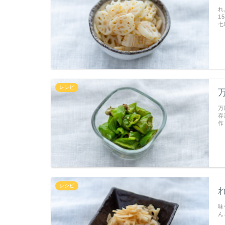
れ
1
七
レシピ
万
存
作
レシピ
味
ん