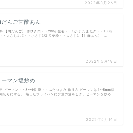
2022年8月26日
肉だんご甘酢あん
料 【肉だんご】 豚ひき肉・・200g 生姜・・1かけ たまねぎ・・100g
・・大さじ1 塩・・小さじ1/3 片栗粉・・大さじ1 【甘酢あん】 …
2022年5月18日
ピーマン塩炒め
料 ピーマン・・3〜4個 塩・・ふたつまみ 作り方 ピーマンは4〜5mm幅
細切りにする。 熱したフライパンに少量の油をしき、ピーマンを炒め …
2022年5月14日