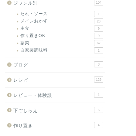
ジャンル別
104
たれ・ソース
1
メインおかず
26
主食
9
作り置きOK
9
副菜
67
自家製調味料
1
ブログ
8
レシピ
129
レビュー・体験談
1
下ごしらえ
6
作り置き
4