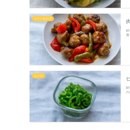
メインおかず
材
酒
レシピ
材
の