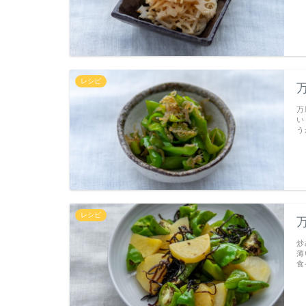
レシピ
万
い
う
レシピ
炒
薄
食