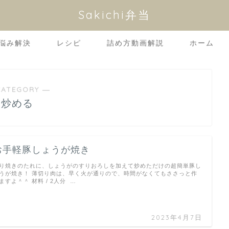
Sakichi弁当
悩み解決
レシピ
詰め方動画解説
ホーム
CATEGORY ―
炒める
お手軽豚しょうが焼き
り焼きのたれに、しょうがのすりおろしを加えて炒めただけの超簡単豚し
うが焼き！ 薄切り肉は、早く火が通りので、時間がなくてもささっと作
ますよ＾＾ 材料 / 2人分 …
2023年4月7日