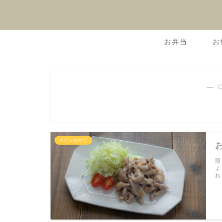
お弁当
お
― 
メインおかず
照
ょ
れ