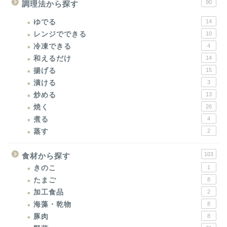
90
調理法から探す
ゆでる
14
レンジでできる
10
冷凍できる
4
和えるだけ
14
揚げる
15
漬ける
3
炒める
13
焼く
26
煮る
4
蒸す
2
103
食材から探す
きのこ
1
たまご
8
加工食品
2
海藻・乾物
8
豚肉
8