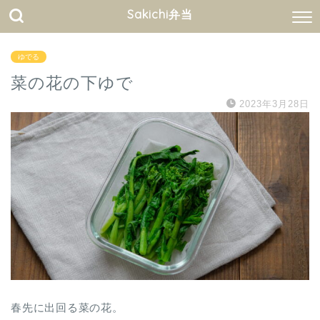
Sakichi弁当
ゆでる
菜の花の下ゆで
2023年3月28日
春先に出回る菜の花。