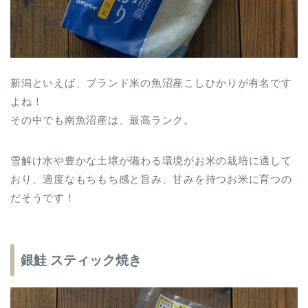
新潟といえば、ブランド米の魚沼産こしひかりが有名です
よね！
その中でも南魚沼産は、最高ランク。
雪解け水や豊かな土壌が備わる環境がお米の栽培に適して
おり、適度なもちもち感と旨み、甘みを持つお米に育つの
だそうです！
銀鮭 スティック焼き