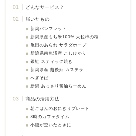
どんなサービス？
届いたもの
新潟パンフレット
新潟県産もち米100% 大粒柿の種
亀田のあられ サラダホープ
新潟県南魚沼産 こしひかり
銀鮭 スティック焼き
新潟県産 越後姫 カステラ
へぎそば
新潟 あっさり醤油らーめん
商品の活用方法
朝ごはんのおにぎりプレート
3時のカフェタイム
小腹が空いたときに