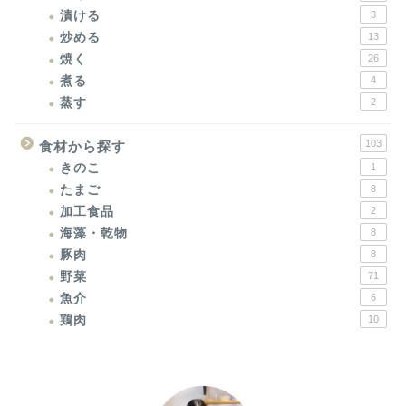
漬ける
3
炒める
13
焼く
26
煮る
4
蒸す
2
103
食材から探す
きのこ
1
たまご
8
加工食品
2
海藻・乾物
8
豚肉
8
野菜
71
魚介
6
鶏肉
10