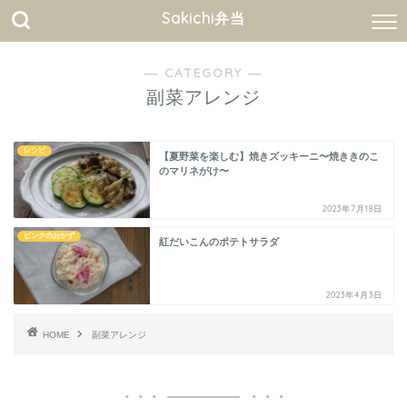
Sakichi弁当
― CATEGORY ―
副菜アレンジ
レシピ
【夏野菜を楽しむ】焼きズッキーニ〜焼ききのこ
のマリネがけ〜
2023年7月18日
ピンクのおかず
紅だいこんのポテトサラダ
2023年4月3日
HOME
副菜アレンジ