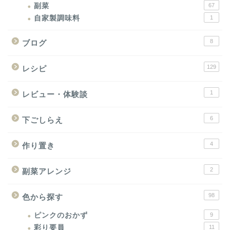
副菜
67
自家製調味料
1
8
ブログ
129
レシピ
1
レビュー・体験談
6
下ごしらえ
4
作り置き
2
副菜アレンジ
98
色から探す
ピンクのおかず
9
彩り要員
11