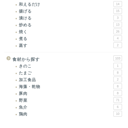
和えるだけ
14
揚げる
15
漬ける
3
炒める
13
焼く
26
煮る
4
蒸す
2
103
食材から探す
きのこ
1
たまご
8
加工食品
2
海藻・乾物
8
豚肉
8
野菜
71
魚介
6
鶏肉
10