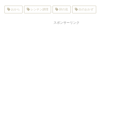
おから
レンチン調理
卯の花
白のおかず
スポンサーリンク