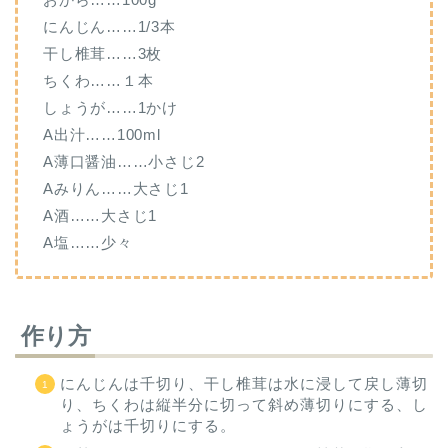
にんじん……1/3本
干し椎茸……3枚
ちくわ……１本
しょうが……1かけ
A出汁……100ml
A薄口醤油……小さじ2
Aみりん……大さじ1
A酒……大さじ1
A塩……少々
作り方
にんじんは千切り、干し椎茸は水に浸して戻し薄切
り、ちくわは縦半分に切って斜め薄切りにする、し
ょうがは千切りにする。