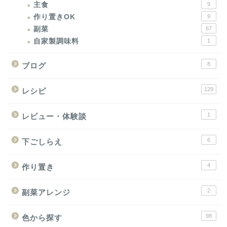
主食
9
作り置きOK
9
副菜
67
自家製調味料
1
8
ブログ
129
レシピ
1
レビュー・体験談
6
下ごしらえ
4
作り置き
2
副菜アレンジ
98
色から探す