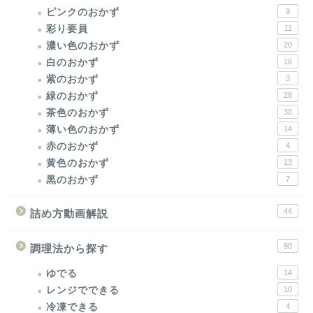
ピンクのおかず
9
彩り要員
11
濃い色のおかず
20
白のおかず
18
紫のおかず
3
緑のおかず
28
茶色のおかず
30
薄い色のおかず
14
赤のおかず
4
黄色のおかず
13
黒のおかず
7
44
詰め方動画解説
90
調理法から探す
ゆでる
14
レンジでできる
10
冷凍できる
4