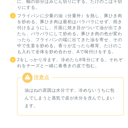
に、軸の部分はみじん切りにする。たけのこは千切
りにする。
フライパンに少量の油（分量外）を熱し、豚ひき肉
を炒める。豚ひき肉は最初はバラバラにせず、焼き
付けるようにし、片面に焼き目がついて油が出てき
たら、バラバラにして炒める。豚ひき肉の色が変わ
ったら、フライパンの端に出てきた油を寄せ、その
中で生姜を炒める。香りが立ったら椎茸、たけのこ
も入れて全体を炒め合わせ、Aで味付けをする。
2をしっかり冷ます。冷めたら8等分にする。それぞ
れをチーズと一緒に春巻きの皮で包む。
油はねの原因は水分です。冷めないうちに包
んでしまうと蒸気で皮が水分を含んでしまい
ます。