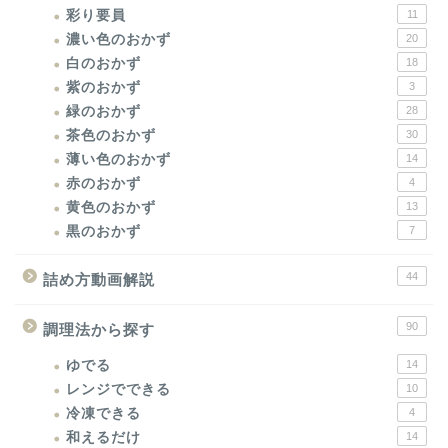
彩り要員
11
濃い色のおかず
20
白のおかず
18
紫のおかず
3
緑のおかず
28
茶色のおかず
30
薄い色のおかず
14
赤のおかず
4
黄色のおかず
13
黒のおかず
7
44
詰め方動画解説
90
調理法から探す
ゆでる
14
レンジでできる
10
冷凍できる
4
和えるだけ
14