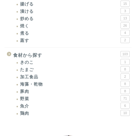
揚げる
15
漬ける
3
炒める
13
焼く
26
煮る
4
蒸す
2
103
食材から探す
きのこ
1
たまご
8
加工食品
2
海藻・乾物
8
豚肉
8
野菜
71
魚介
6
鶏肉
10