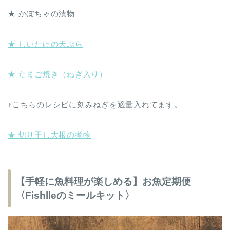
★ かぼちゃの漬物
★ しいたけの天ぷら
★ たまご焼き（ねぎ入り）
↑こちらのレシピに刻みねぎを適量入れてます。
★ 切り干し大根の煮物
【手軽に魚料理が楽しめる】お魚定期便
〈Fishlleのミールキット〉