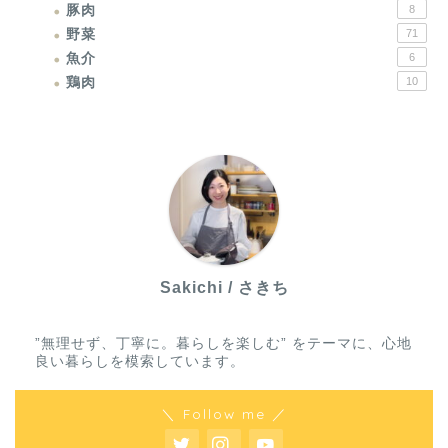
豚肉
8
野菜
71
魚介
6
鶏肉
10
Sakichi / さきち
”無理せず、丁寧に。暮らしを楽しむ” をテーマに、心地
良い暮らしを模索しています。
＼ Follow me ／