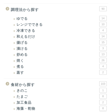
90
調理法から探す
ゆでる
14
レンジでできる
10
冷凍できる
4
和えるだけ
14
揚げる
15
漬ける
3
炒める
13
焼く
26
煮る
4
蒸す
2
103
食材から探す
きのこ
1
たまご
8
加工食品
2
海藻・乾物
8