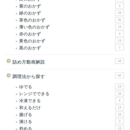
紫のおかず
3
緑のおかず
28
茶色のおかず
30
薄い色のおかず
14
赤のおかず
4
黄色のおかず
13
黒のおかず
7
44
詰め方動画解説
90
調理法から探す
ゆでる
14
レンジでできる
10
冷凍できる
4
和えるだけ
14
揚げる
15
漬ける
3
炒める
13