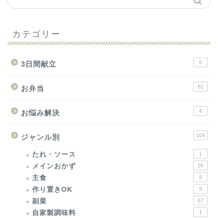
カテゴリー
6
3日間献立
81
お弁当
4
お悩み解決
104
ジャンル別
たれ・ソース
1
メインおかず
26
主食
9
作り置きOK
9
副菜
67
自家製調味料
1