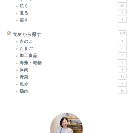
焼く
26
煮る
4
蒸す
2
103
食材から探す
きのこ
1
たまご
8
加工食品
2
海藻・乾物
8
豚肉
8
野菜
71
魚介
6
鶏肉
10