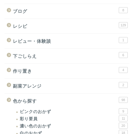
8
ブログ
129
レシピ
1
レビュー・体験談
6
下ごしらえ
4
作り置き
2
副菜アレンジ
98
色から探す
ピンクのおかず
9
彩り要員
11
濃い色のおかず
20
白のおかず
18