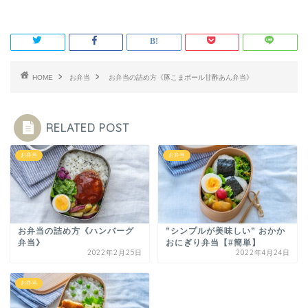
HOME
お弁当
お弁当の詰め方《豚こまボール甘酢あん弁当》
RELATED POST
お弁当
お弁当
お弁当の詰め方《ハンバーグ
”シンプルが美味しい” おかか
弁当》
おにぎり弁当【#簡単】
2022年2月25日
2022年4月24日
お弁当