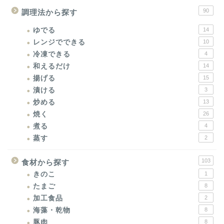
90
調理法から探す
ゆでる
14
レンジでできる
10
冷凍できる
4
和えるだけ
14
揚げる
15
漬ける
3
炒める
13
焼く
26
煮る
4
蒸す
2
103
食材から探す
きのこ
1
たまご
8
加工食品
2
海藻・乾物
8
豚肉
8