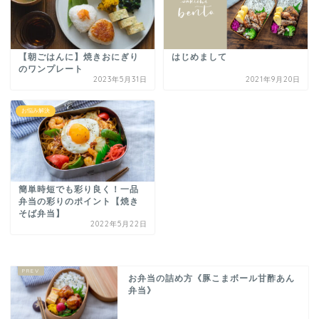
【朝ごはんに】焼きおにぎり
はじめまして
のワンプレート
2023年5月31日
2021年9月20日
お悩み解決
簡単時短でも彩り良く！一品
弁当の彩りのポイント【焼き
そば弁当】
2022年5月22日
お弁当の詰め方《豚こまボール甘酢あん
弁当》