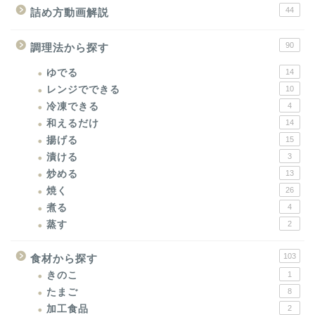
44
詰め方動画解説
90
調理法から探す
ゆでる
14
レンジでできる
10
冷凍できる
4
和えるだけ
14
揚げる
15
漬ける
3
炒める
13
焼く
26
煮る
4
蒸す
2
103
食材から探す
きのこ
1
たまご
8
加工食品
2