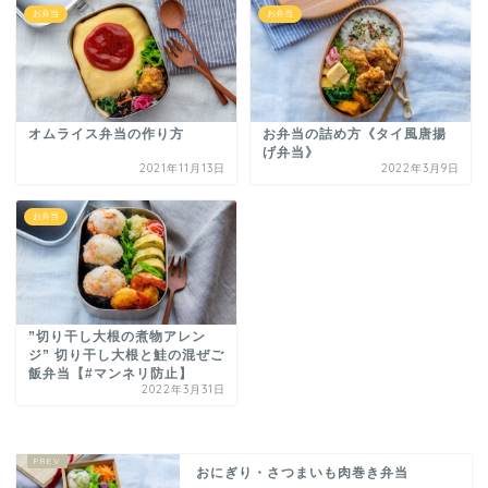
お弁当
お弁当
オムライス弁当の作り方
お弁当の詰め方《タイ風唐揚
げ弁当》
2021年11月13日
2022年3月9日
お弁当
”切り干し大根の煮物アレン
ジ” 切り干し大根と鮭の混ぜご
飯弁当【#マンネリ防止】
2022年3月31日
おにぎり・さつまいも肉巻き弁当