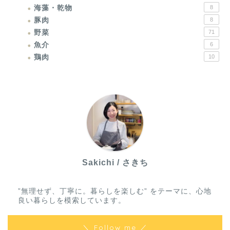
海藻・乾物
8
豚肉
8
野菜
71
魚介
6
鶏肉
10
Sakichi / さきち
”無理せず、丁寧に。暮らしを楽しむ” をテーマに、心地
良い暮らしを模索しています。
＼ Follow me ／