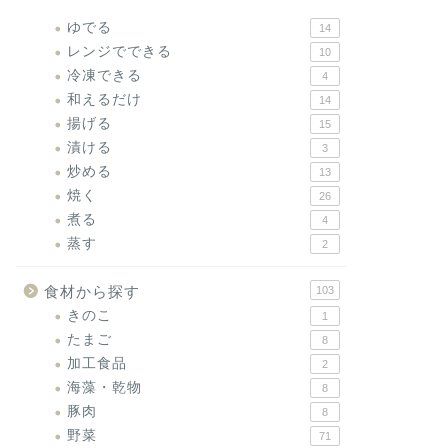
ゆでる
14
レンジでできる
10
冷凍できる
4
和えるだけ
14
揚げる
15
漬ける
3
炒める
13
焼く
26
煮る
4
蒸す
2
食材から探す
103
きのこ
1
たまご
8
加工食品
2
海藻・乾物
8
豚肉
8
野菜
71