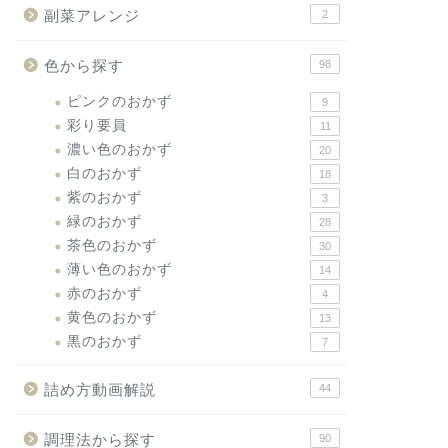
副菜アレンジ
2
色から探す
98
ピンクのおかず
9
彩り要員
11
濃い色のおかず
20
白のおかず
18
紫のおかず
3
緑のおかず
28
茶色のおかず
30
薄い色のおかず
14
赤のおかず
4
黄色のおかず
13
黒のおかず
7
詰め方動画解説
44
調理法から探す
90