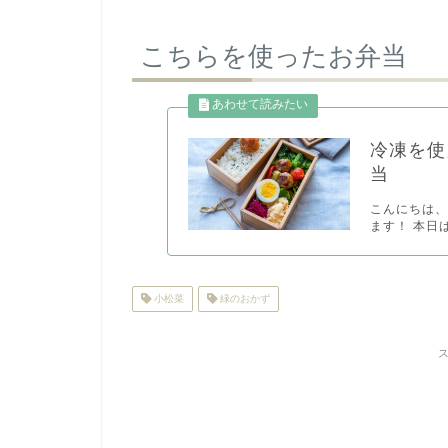
こちらを使ったお弁当
冷凍を使
当
こんにちは、
ます！ 本日
小松菜
緑のおかず