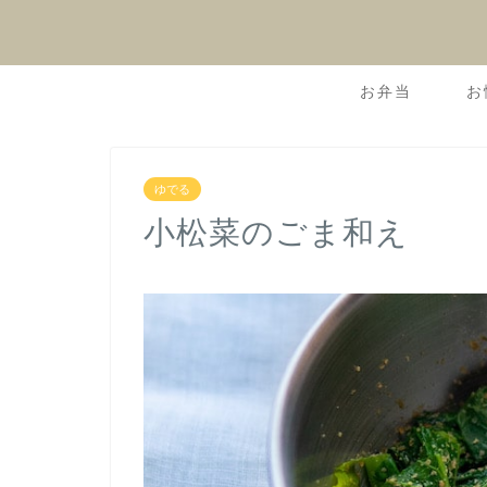
お弁当
お
ゆでる
小松菜のごま和え