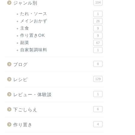
ジャンル別
104
たれ・ソース
1
メインおかず
26
主食
9
作り置きOK
9
副菜
67
自家製調味料
1
ブログ
8
レシピ
129
レビュー・体験談
1
下ごしらえ
6
作り置き
4