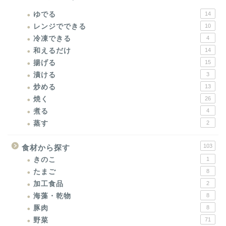
ゆでる
14
レンジでできる
10
冷凍できる
4
和えるだけ
14
揚げる
15
漬ける
3
炒める
13
焼く
26
煮る
4
蒸す
2
103
食材から探す
きのこ
1
たまご
8
加工食品
2
海藻・乾物
8
豚肉
8
野菜
71