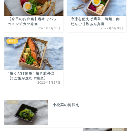
【今日のお弁当】春キャベツ
冷凍を使えば簡単、時短。肉
のメンチカツ弁当
だんご甘酢あん弁当
2023年3月30日
2022年5月18日
お弁当
”焼くだけ簡単” 焼き鮭弁当
【#ご飯が進む #簡単】
2022年3月27日
小松菜の梅和え