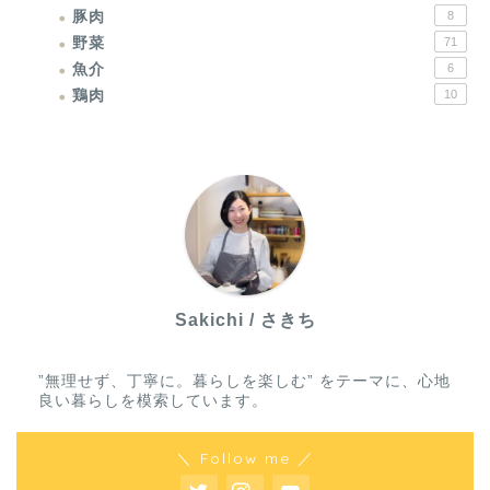
豚肉
8
野菜
71
魚介
6
鶏肉
10
Sakichi / さきち
”無理せず、丁寧に。暮らしを楽しむ” をテーマに、心地
良い暮らしを模索しています。
＼ Follow me ／