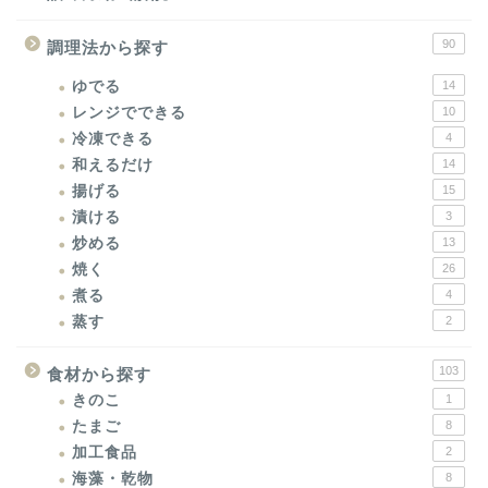
90
調理法から探す
ゆでる
14
レンジでできる
10
冷凍できる
4
和えるだけ
14
揚げる
15
漬ける
3
炒める
13
焼く
26
煮る
4
蒸す
2
103
食材から探す
きのこ
1
たまご
8
加工食品
2
海藻・乾物
8