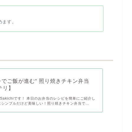
めます。
レでご飯が進む” 照り焼きチキン弁当
テリ】
Sakichiです！ 本日のお弁当のレシピを簡単にご紹介し
はシンプルだけど美味しい！照り焼きチキン弁当で...