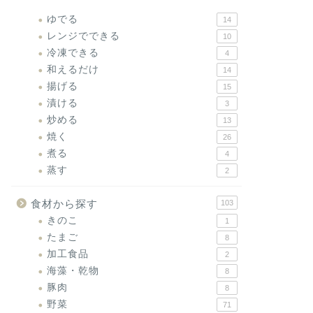
ゆでる
14
レンジでできる
10
冷凍できる
4
和えるだけ
14
揚げる
15
漬ける
3
炒める
13
焼く
26
煮る
4
蒸す
2
食材から探す
103
きのこ
1
たまご
8
加工食品
2
海藻・乾物
8
豚肉
8
野菜
71