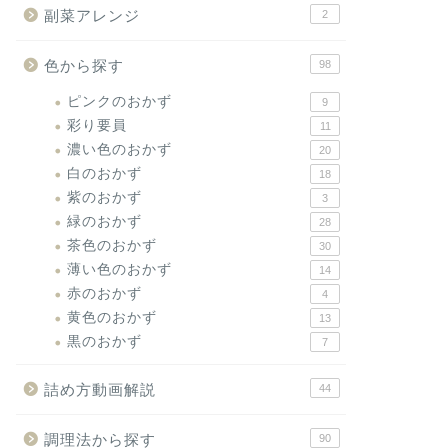
副菜アレンジ
2
色から探す
98
ピンクのおかず
9
彩り要員
11
濃い色のおかず
20
白のおかず
18
紫のおかず
3
緑のおかず
28
茶色のおかず
30
薄い色のおかず
14
赤のおかず
4
黄色のおかず
13
黒のおかず
7
詰め方動画解説
44
調理法から探す
90