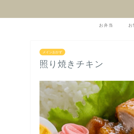
お弁当
お
メインおかず
照り焼きチキン