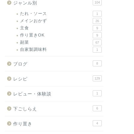
ジャンル別
104
たれ・ソース
1
メインおかず
26
主食
9
作り置きOK
9
副菜
67
自家製調味料
1
ブログ
8
レシピ
129
レビュー・体験談
1
下ごしらえ
6
作り置き
4