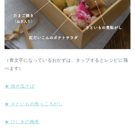
（青文字になっているおかずは、タップするとレシピに飛
べます）
★ 焼き塩さば
★ さといもの煮っころがし
★ ひじきの梅煮