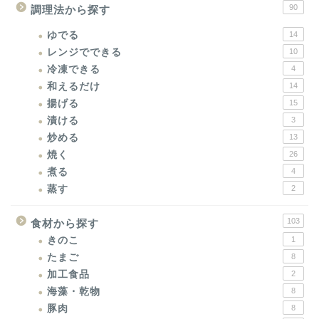
90
調理法から探す
ゆでる
14
レンジでできる
10
冷凍できる
4
和えるだけ
14
揚げる
15
漬ける
3
炒める
13
焼く
26
煮る
4
蒸す
2
103
食材から探す
きのこ
1
たまご
8
加工食品
2
海藻・乾物
8
豚肉
8