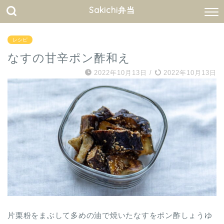
Sakichi弁当
レシピ
なすの甘辛ポン酢和え
2022年10月13日
/
2022年10月13日
片栗粉をまぶして多めの油で焼いたなすをポン酢しょうゆ