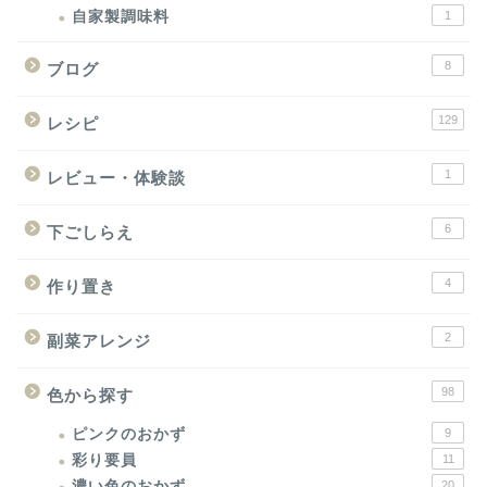
自家製調味料
1
8
ブログ
129
レシピ
1
レビュー・体験談
6
下ごしらえ
4
作り置き
2
副菜アレンジ
98
色から探す
ピンクのおかず
9
彩り要員
11
濃い色のおかず
20