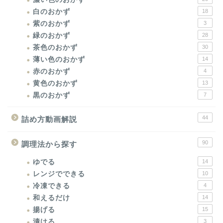
白のおかず
18
紫のおかず
3
緑のおかず
28
茶色のおかず
30
薄い色のおかず
14
赤のおかず
4
黄色のおかず
13
黒のおかず
7
44
詰め方動画解説
90
調理法から探す
ゆでる
14
レンジでできる
10
冷凍できる
4
和えるだけ
14
揚げる
15
漬ける
3