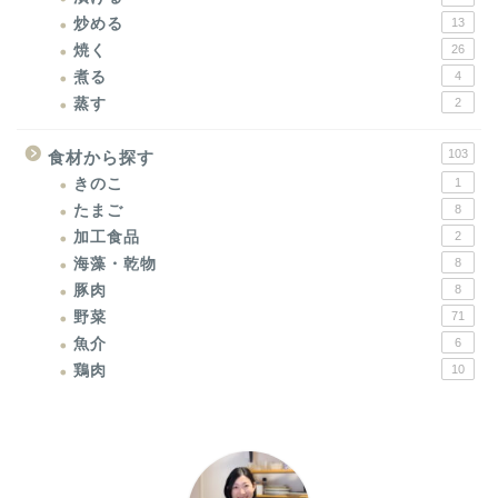
炒める
13
焼く
26
煮る
4
蒸す
2
103
食材から探す
きのこ
1
たまご
8
加工食品
2
海藻・乾物
8
豚肉
8
野菜
71
魚介
6
鶏肉
10