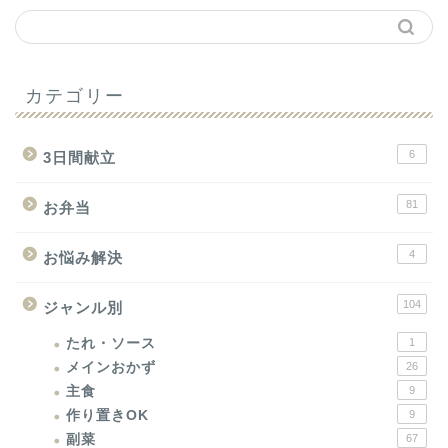
カテゴリー
6
3日間献立
81
お弁当
4
お悩み解決
104
ジャンル別
たれ・ソース
1
メインおかず
26
主食
9
作り置きOK
9
副菜
67